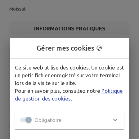
Moissat
INFORMATIONS PRATIQUES
LIEU
Gérer mes cookies 🍪
Le marché de paysans Bio - Le vendredi des
semaines Paires de chaque mois
TOUTES LES DATES
Ce site web utilise des cookies. Un cookie est
Le ven. 7 août
un petit fichier enregistré sur votre terminal
Le ven. 21 août
lors de la visite sur le site.
Le ven. 4 sept.
Pour en savoir plus, consultez notre
Politique
Le ven. 18 sept.
de gestion des cookies
.
Le ven. 2 oct.
Voir plus (32 de plus)
Obligatoire
Les marchés regroupent une quinzaine de
producteurs et productrices bio du territoire. Ils