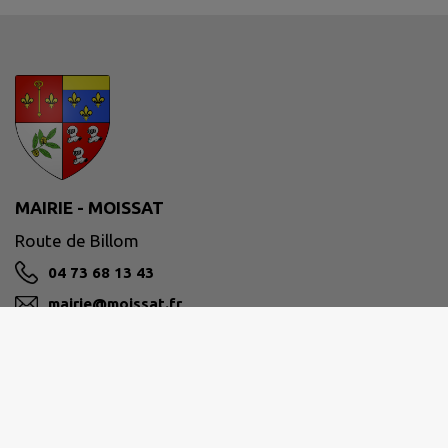
MAIRIE - MOISSAT
Route de Billom
04 73 68 13 43
mairie@moissat.fr
M'Y RENDRE
www.moissat.fr/