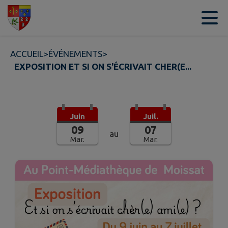
Contenu
Menu
Recherche
Pied de page
ACCUEIL
>
ÉVÉNEMENTS
>
EXPOSITION ET SI ON S'ÉCRIVAIT CHER(E...
Juin
Juil.
09
07
au
Mar.
Mar.