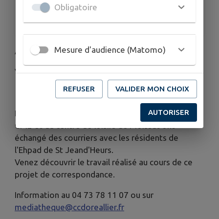
Obligatoire
ORGANISÉ PAR
Médiatheque entre Dore et Allier
Mesure d'audience (Matomo)
Au point Médiathèque de Moissat
Vernissage le 09 juin à 17h
REFUSER
VALIDER MON CHOIX
AUTORISER
De février à avril, les enfants de la classe de CM1-
CM2 et du centre de loisirs de Moissat ont
échangé des courriers avec les résidents de
l'Ehpad de St Jeand'Heurs.
Venez découvrir le travail réalisé au cours de ce
projet de correspondance.
Information au 04 73 78 11 07 ou sur
mediatheque@ccdoreallier.fr