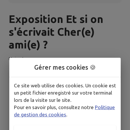
Exposition Et si on
s'écrivait Cher(e)
ami(e) ?
Moissat
Gérer mes cookies 🍪
INFORMATIONS PRATIQUES
Ce site web utilise des cookies. Un cookie est
LIEU
un petit fichier enregistré sur votre terminal
Moissat
lors de la visite sur le site.
DATES
Pour en savoir plus, consultez notre
Politique
Du mar. 9 juin au mar. 7 juil.
de gestion des cookies
.
HORAIRES
De 12h00 à 19h00