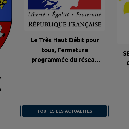
Le Très Haut Débit pour
tous, Fermeture
SB
programmée du réseau
Cuivre (ADSL)
°
n
TOUTES LES ACTUALITÉS