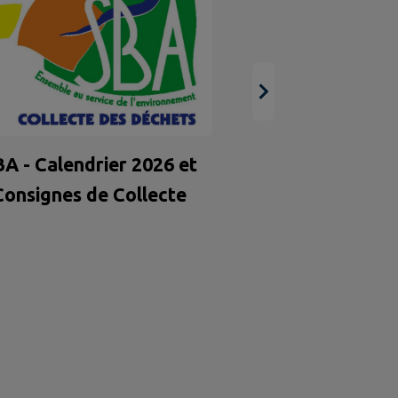
SBA: Levée pla
A - Calendrier 2026 et
Consignes de Collecte