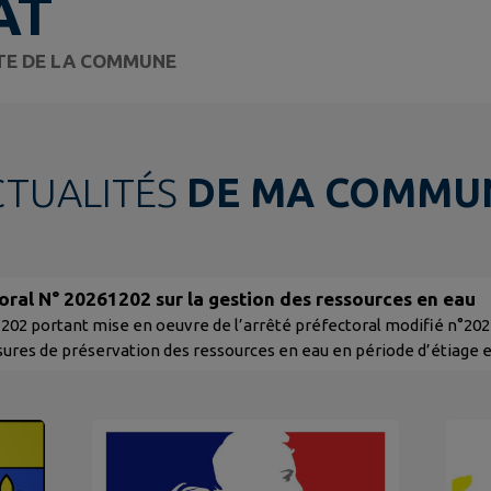
AT
ITE DE LA COMMUNE
CTUALITÉS
DE MA COMMU
oral N° 20261202 sur la gestion des ressources en eau
02 portant mise en oeuvre de l’arrêté préfectoral modifié n°2024
sures de préservation des ressources en eau en période d’étiage e
ire de certains usages de l’eau aux niveaux de la vigilance, de l’ale
épartement du Puy-de-Dôme Merci de prendre...