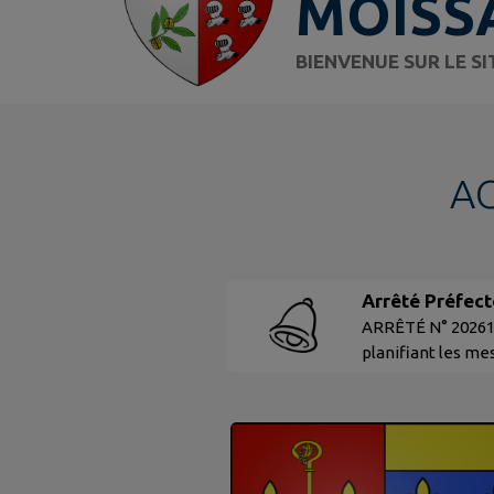
MOISS
BIENVENUE SUR LE S
A
Arrêté Préfect
ARRÊTÉ N° 202612
planifiant les me
limitation proviso
la crise sur le d