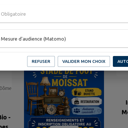
GENDA DE
MON TERRITOI
Obligatoire
Mesure d'audience (Matomo)
REFUSER
VALIDER MON CHOIX
AUT
Mé
io -
nes