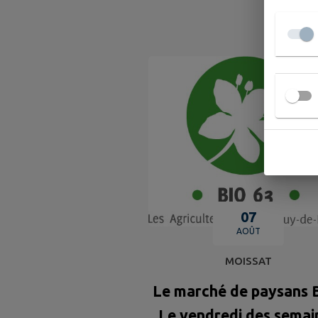
A
07
AOÛT
MOISSAT
Le marché de paysans B
Le vendredi des semai