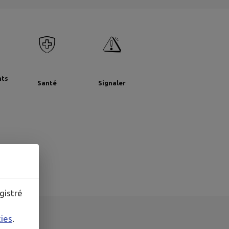
nts
Santé
Signaler
gistré
kies
.