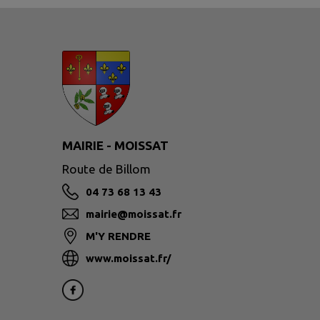
MAIRIE - MOISSAT
Route de Billom
04 73 68 13 43
mairie@moissat.fr
M'Y RENDRE
www.moissat.fr/